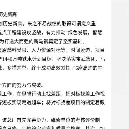
历史新高
创历史新高。来之不易战绩的取得可谓意义重
“
重点工程建设攻坚战，有力推动
绿色发展，智慧
为打造大而强的新马钢奠定了坚实基础。
原燃料受限、人力资源对标等，时间紧迫、项目
1440
产
万吨铁水计划目标，坚决落实宝武集团、马
6
战，多措并举，终于成功高效发挥了
座高炉的生
个方面的努力与突破。
差工作，在思想行动上找差距，把对标找差工作视
齐短板实现弯道超车；将对标找差项目的制定着眼
，该总厂首先完善协力、维修单位的考核评价制
提高日修、定修的完成率和质量合格率。其次，加