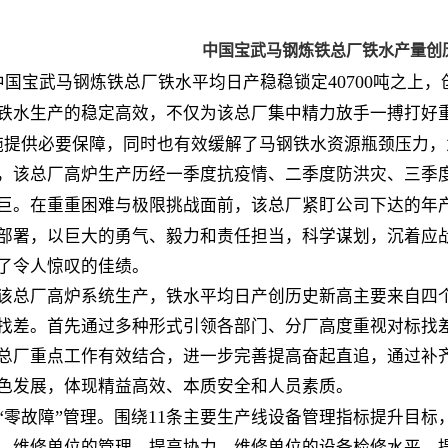
中国宝武马钢炼铁总厂铁水产量创
40700
中国宝武马钢炼铁总厂铁水平均日产稳稳锁定
吨之上，
铁水生产的稳定高效，不仅为该总厂集中精力放手一搏打好
施提供必要保障，同时也有效缓解了马钢铁水资源瓶颈压力，
总厂高炉生产历经一季度抗疫情、二季度防洪灾、三季度
巨。在重重困难与极限挑战面前，该总厂紧盯公司下达的年
部署，以巨大的勇气、毅力和责任担当，科学谋划，沉着应
了令人惊叹的佳绩。
该总厂高炉系统生产，铁水平均日产创历史新高主要来自四
找差。首先通过多种形式引领各部门、分厂高度重视对标找
总厂重点工作有效结合，进一步完善提高奋起直追，通过补
色发展，体现精益高效、本质安全和人员素质。
“
”
11
零故障
管理。围绕
条主要生产线设备管理指标提升目标
、维修单位的管理，提高协力、维修单位的设备检修水平，