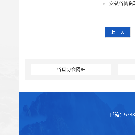
安徽省物资
上一页
首页
- 省直协会网站 -
邮箱：57839