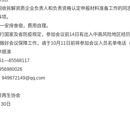
回收拆解资质企业负责人和负责资格认定申报材料准备工作的同
事项。
统一安排食宿，费用自理。
执行国家及省防疫规定，参加会议前14日有出入中高风险地区经
分做好会议保障工作，请于10月11日前将参加会议人员名单电话
李顺清
1—65568117
56980026
：
949672149@qq.com
资再生协会
月30日