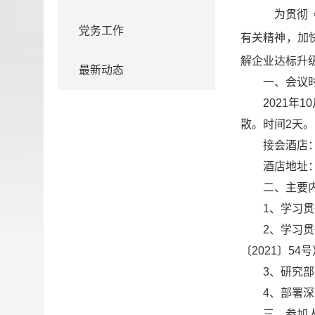
为贯彻
党务工作
有关精神，加快
解企业达标升
最新动态
一、会议
2021年
散。时间2天。
接会酒店
酒店地址
二、主要
1、学习
2、学习
〔2021〕54
3、研究
4、部署
三、参加