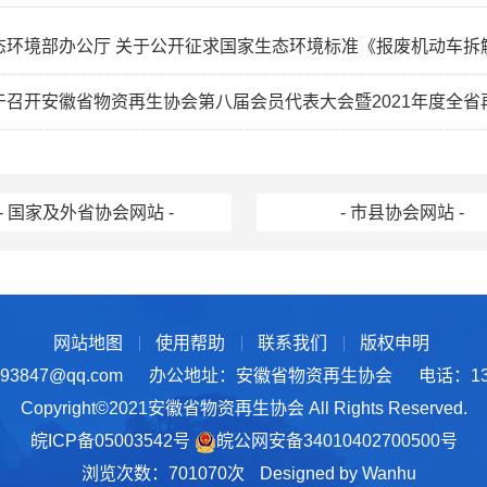
环境部办公厅 关于公开征求国家生态环境标准《报废机动车拆解污染控制技术规范（征求意见稿）
召开安徽省物资再生协会第八届会员代表大会暨2021年度全省再生资源行业
- 国家及外省协会网站 -
- 市县协会网站 -
网站地图
使用帮助
联系我们
版权申明
3847@qq.com
办公地址：安徽省物资再生协会
电话：137
Copyright©2021安徽省物资再生协会 All Rights Reserved.
皖ICP备05003542号
皖公网安备34010402700500号
浏览次数：701070次
Designed by
Wanhu