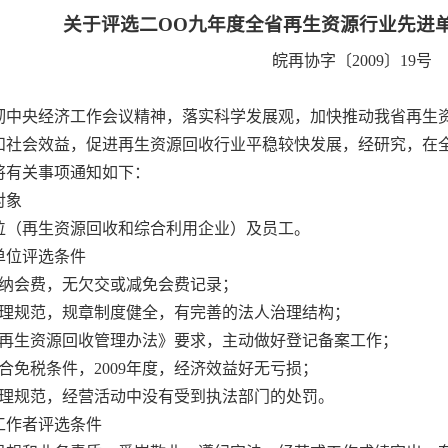
关于评选二
OO
九年度全省再生资源行业先进
皖再协字〔
2009
〕
19
号
彻中央经济工作会议精神，落实科学
发展观，加快推动我省再生
和社会效益，
促进再生资源回收行业平稳较快发展
，经研究，在
将有关事项通知如下：
对象
位（再生资源回收和综合利用企业）及员工。
单位评选条件
纳会费，无欠交或减免会费记录；
理规范，规章制度健全，有完善的法人治理结构；
再生资源回收管理办法》要求，主动做好登记备案工作；
合免税条件，
2009
年度，经济效益好无亏损；
理规范，经营活动中没有受到执法部门的处罚。
工作者评选条件