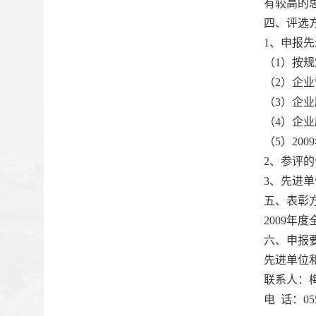
有较高的
四、评选
1
、申报先
（
1
）按规
（
2
）企业
（
3
）企业
（
4
）企业
（
5
）
2009
2
、参评的
3
、先进单
五、表彰
2009
年度
六、申报
先进单位
联系人：
电
话：
05