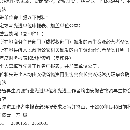
思想和业务素质，爱岗敬业，遵纪守法，经营或工作成绩突出，
方法
进单位需上报以下材料：
定填写先进单位申报表、加盖单位公章；
营业执照（复印件）；
所在地商务主管部门（或授权部门）颁发的再生资源经营者备案
所在地县级人民政府公安机关颁发的再生资源经营者备案证明（
年度财务报表和退税资料（复印件）。
个人需填写先进工作者申报表，并加盖单位公章。
位和先进个人均由安徽省物资再生协会会长会议或常务理事会确
方法
全省再生资源行业先进单位和先进工作者均由安徽省物资再生协
要求
和先进工作者申报表必须按要求填写并签章，于
2009
年
1
月
8
日前
梅依云、方
璐
51 — 2886155
、
2860681