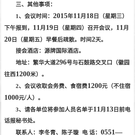
三、其他事项：
2015
11
18
1
、会议时间：
年
月
日（星期三）
11
19
11
下午报到，
月
日（星期四）召开会议，
月
20
2
日（星期五）早餐后疏散。时间
天。
接会酒店：源牌国际酒店。
296
地址：繁华大道
号与石鼓路交叉口（徽园
1200
往西
米）。
1200
2
、会议收取会务费、食宿费
元（不住宿
1000
/
元
人）。
11
13
3
、请各单位将参加人员名单于
月
日前电
话报秘书处。
0551—
联系人：李冬青、陈子璇
电 话：