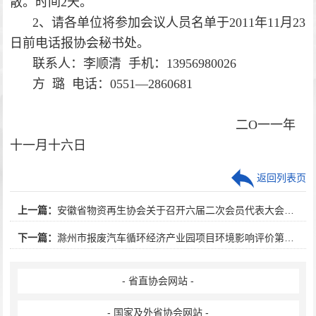
散。时间2天。
2
、请各单位将参加会议人员名单于2011年11月23
日前电话报协会秘书处。
联系人：李顺清
手机：13956980026
方
璐
电话：0551—2860681
二
O
一一年
十一月十六日
返回列表页
上一篇：
安徽省物资再生协会关于召开六届二次会员代表大会的通知
下一篇：
滁州市报废汽车循环经济产业园项目环境影响评价第一次公示
- 省直协会网站 -
- 国家及外省协会网站 -