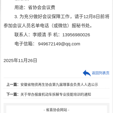
用途：省协会会议费
3.
为充分做好会议保障工作，请于1
2
月
8
日前将
参加会议人员名单电话（或微信）报秘书处。
联系人：李顺清
手
机：
13956980026
电子信箱：
949672149@qq.com
2025
年
11
月
26
日
返回列表页
上一篇：
安徽省物资再生协会第九届理事会负责人人选公示
下一篇：
关于举办报废机动车拆解专业技能培训的通知
- 省直协会网站 -