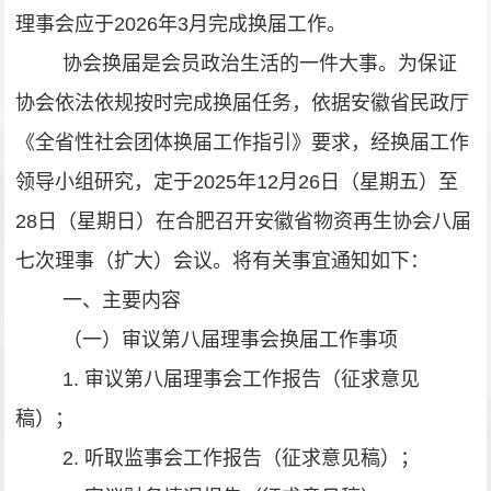
理事会应于
2026
年
3
月完成换届工作。
协会换届是会员政治生活的一件大事。为保证
协会依法依规按时完成换届任务，
依据安徽省民政厅
《
全省性社会团体换届工作指引
》
要求
，经换届工作
领导小组研究，
定于
2025
年
12
月
26
日（星期五）至
28
日
（星期
日
）在
合肥
召开
安徽省物资再生协会八届
七次理事（扩大）
会议。将有关事宜通知如下：
一、主要内容
（一）审议第八届理事会换届工作事项
1.
审议第八届理事会工作报告（征求意见
稿）；
2.
听取监事会工作报告（征求意见稿）；