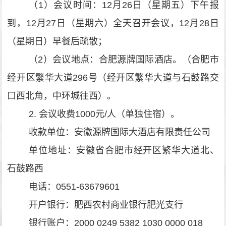
（
1
）会议时间：
12
月
26
日（星期五）下午报
到，
12
月
27
日（星期六）全天召开会议，
12
月
28
日
（星期日）早餐后疏散；
（
2
）
会议地点：合肥源牌国际酒店。（合肥市
经开区繁华大道
296
号（经开区繁华大道与石鼓路交
口西北角，中环城往西）。
2.
会议收费
1000
元
/
人（单独住宿）。
收款单位：安徽源牌国际大酒店有限责任公司
单位地址：安徽省合肥市经开区繁华大道北、
石鼓路西
电话：
0551-63679601
开户银行：肥西农村商业银行肥光支行
银行账户：
2000 0249 5382 1030 0000 018