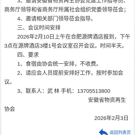
3
、邀请安徽省物资再生协会党建工作指导员、
商务厅领导和省商务厅所属社会组织党委领导莅会；
4
、邀请相关部门领导莅会指导。
三
、会议时间安排
2026
年
2
月
10
日上午在合肥源牌酒店报到，下午
3
点在源牌酒店
3
楼
1
号会议室召开会
议
。时间半天。
四、要求
1
、
食宿由协会统一安排，不收费。
2
、
请应会人员提前安排好工作，按时参加会
议。
3
、联系人：
武
林
手机：
13
705513800
安徽省物资再生
协会
2026
年
2
月
3
日
返回列表页