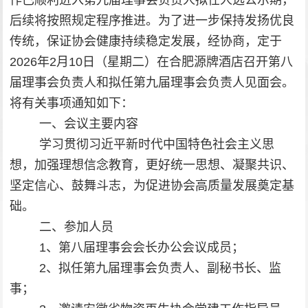
作已顺利进入第九届理事会负责人拟任
人选
公示期，
后续将按照规定程序推进。为了进一步保持发扬
优良
传统
，
保证
协会
健康
持续稳定发展，经
协商
，定于
2026
年
2
月
10
日（星期二）在合肥源牌酒店召开第八
届理事会负责人和拟任第九届理事会负责人见面会。
将有关事项通知如下：
一、会议主要内容
学习贯彻习近平新时代中国特色社会主义思
想，加强
理想信念教育，更好统一思想、凝聚共识、
坚定信心、鼓舞斗志
，
为促进协会高质量发展奠定基
础
。
二、参加人员
1
、第八届理事会会长办公会议成员；
2
、拟任第九届理事会负责人、副秘书长、监
事；