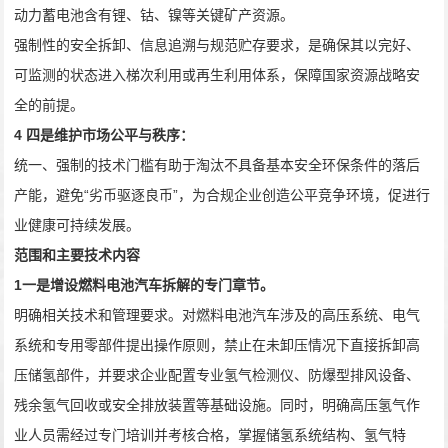
动力蓄电池含有锂、钴、镍等关键矿产资源。
强制性的安全拆卸、信息追溯与规范贮存要求，是确保其以完好、
可监测的状态进入梯次利用或再生利用体系，保障国家资源战略安
全的前提。
4
四是维护市场公平与秩序：
统一、强制的技术门槛有助于淘汰不具备基本安全环保条件的落后
产能，避免
“
劣币驱逐良币
”
，为合规企业创造公平竞争环境，促进行
业健康可持续发展。
范围和主要技术内容
1
一是增设燃料电池汽车拆解的专门章节。
明确相关技术和管理要求。对燃料电池汽车涉及的高压系统、电气
系统和专用零部件提出操作原则，禁止在未卸压情况下直接拆卸高
压储氢部件，并要求企业配置专业氢气检测仪、防爆型排风设备、
残余氢气回收或安全排放装置等基础设施。同时，明确高压氢气作
业人员需经过专门培训并考核合格，掌握储氢系统结构、氢气特