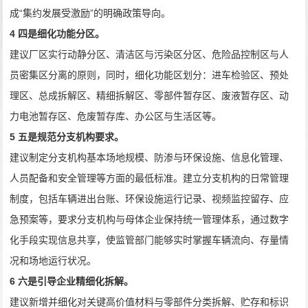
成
“
集约发展受激励
”
的明确政策导向。
4
四是细化功能分区。
建议厂区实行动静分区、清洁区与污染区分区、危险品控制区与人
员密集区分离的原则，同时，细化功能区划分：进车检验区、预处
理区、总成拆解区、精细拆解区、零部件暂存区、废液暂存区、动
力电池暂存区、危废暂存库、办公区与生活区等。
5
五是规范分支机构要求。
建议制定分支机构基本场地规模、防渗与环保设施、信息化管理、
人员配备和安全管理等方面的最低标准。建立分支机构的日常管理
制度，包括车辆进出台账、环保设施运行记录、视频监控留存、应
急预案等，要求分支机构与母体企业保持统一管理体系，通过数字
化手段实现信息共享，使监管部门能够实时掌握车辆流向、存量情
况和场地运行状况。
6
六是引导企业精细化拆解。
建议新增并细化对关键高价值材料与零部件分类拆解、贮存和标识