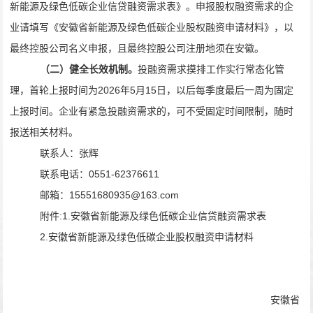
新能源及绿色低碳企业信贷融资需求表》
。申报股权融资需求的企
业请填写
《安徽省新能源及绿色低碳企业股权融资申请材
料》
，
以
最终控股公司
名义申报，且最终控股公司注册地须在安徽。
（
二
）
健全长效机制
。
投融资需求摸排工作实行常态化管
理，
首轮上报时间为
2026
年
5
月
15
日，以后
每季度最后一周为固定
上报时间
。
企业有紧急投融资需求的，可不受固定时间限制，随时
报送相关材料。
联系人：张辉
联系
电话
：
0551-62376611
邮箱：
15551680935@163.com
附件
:1.
安徽省新能源及绿色低碳企业
信贷
融资需求表
2.
安徽省新能源及绿色低碳
企业股权融资
申请材料
安徽省