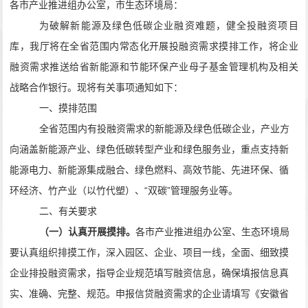
各市
产业
推进组办公室
，
市
生态环境局：
为破解新能源及绿色低碳企业融资难题
，
健全投融资项目
库，
我厅将
在全省范围内常态化开展投融资需求摸排工作，
将企业
融资需求推送给省新能源
和节能环保产业
母子基金管理机构
及相关
战略合作银行。现将有关事项通知如下：
一、摸排范围
全省范围内有投融资需求的新能源及绿色低碳企业，
产业方
向涵盖新能源产业、绿色低碳转型产业和绿色服务业，重点支持新
能源电力、新能源集成融合、绿色燃料、高效节能、先进环保、循
环经济、竹产业（以竹代塑）、
“双碳”管理服务业等
。
二、有关要求
（一）
认真开展
摸排
。
各市产业
推进组办公室
、
生态环境局
要认真组织
排摸工作
，深入园区、企业、项目一线，全面、细致摸
企业
排投融资需求，指导企业规范填写
融资信息，
确保填报信息真
实、准确、完整、规范。
申报信贷融资需求的企业请填写
《安徽省