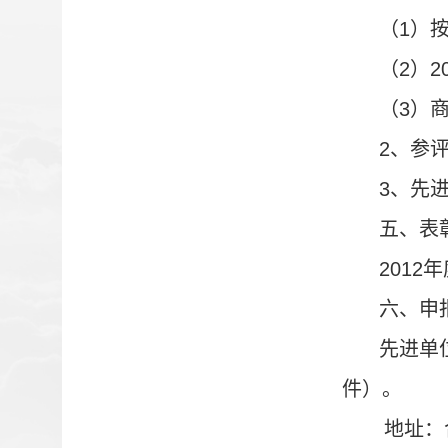
（
1
）
（
2
）
2
（
3
）
2
、参
3
、先
五、表
2012
年
六、申
先进单
件）。
地址：