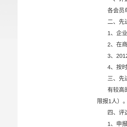
各会员
二、先
1
、企
2
、在
3
、
201
4
、按
三、先
有较高
限报
1
人）
四、评
1
、申