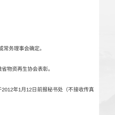
或常务理事会确定。
徽省物资再生协会表彰。
于
2012
年
1
月
12
日前报秘书处（不接收传真