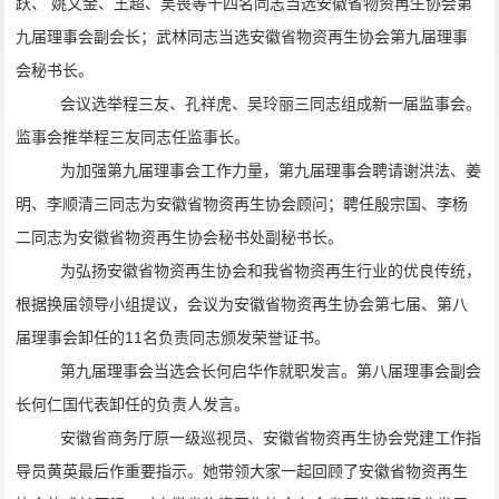
跃、
姚文金、王超、吴畏等十四名同志当选安徽省物资再生协会第
九届理事会副会长；武林同志当选安徽省物资再生协会第九届理事
会秘书长。
会议选举程三友、孔祥虎、吴玲丽三同志组成新一届监事会。
监事会推举程三友同志任监事长。
为加强第
九
届理事会工作力量，
第九届理事会聘请
谢洪法
、
姜
明、李顺清三同志为安徽省
物资再生协会
顾问；聘任殷宗国、李杨
二
同志为安徽省物资再生协会秘书处副秘书长。
为弘扬安徽省物资再生协会和我省物资再生行业的优良传统，
根据换届领导小组提议，会议为安徽省物资再生协会第七届、第八
届理事会卸任的
11
名负责同志颁发荣誉证书。
第九届理事会当选会长何启华作就职发言。第八届理事会副会
长何仁国代表卸任的负责人发言。
安徽省商务厅原一级巡视员、安徽省物资再生协会党建工作指
导员黄英最后作重要指示。她带领大家一起回顾了安徽省物资再生