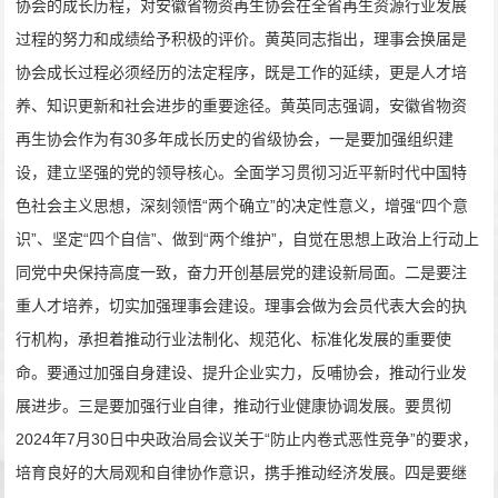
协会的成长历程，对安徽省物资再生协会在全省再生资源行业发展
过程的努力和成绩给予积极的评价。黄英同志指出，理事会换届是
协会成长过程必须经历的法定程序，既是工作的延续，更是人才培
养、知识更新和社会进步的重要途径。黄英同志强调，安徽省物资
再生协会作为有
30
多年成长历史的省级协会，一是要加强组织建
设，建立坚强的党的领导核心。全面学习贯彻
习近平新时代中国特
色社会主义思想
，
深刻领悟
“
两个确立
”
的决定性意义，增强
“
四个意
识
”
、坚定
“
四个自信
”
、做到
“
两个维护
”
，自觉在思想上政治上行动上
同党中央保持高度一致，奋力开创
基层
党的建设新局面。
二是要注
重人才培养，切实加强理事会建设。理事会做为会员代表大会的执
行机构，承担着推动行业法制化、规范化、标准化发展的重要使
命。要通过加强自身建设、提升企业实力，反哺协会，推动行业发
展进步。三是要加强行业自律，推动行业健康协调发展。要贯彻
2024
年
7
月
30
日中央政治局会议关于
“
防止内卷式恶性竞争
”
的要求，
培育良好的大局观和自律协作意识，携手推动经济发展。四是要继