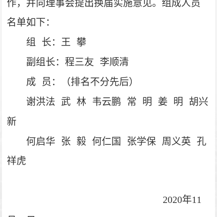
作，并向理事会提出换届实施意见。组成人员
名单如下：
组
长：王
攀
副组长：程三友
李顺清
成
员：（排名不分先后）
谢洪法
武
林
韦云鹏
常
明
姜
明
胡兴
新
何启华
张
毅
何仁国
张学保
周义英
孔
祥虎
2020
年11