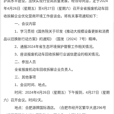
护高水平建设，加快实现
行业
高质量发展，经领导同意，定于
2024
年
4
月
26
日
（星期
五
）
至
4
月
27
日
（星期
六
）
召开全省报废机动车回
收拆解企业
优化营商环境工作
座谈会。
将有关事项通知如下：
一、会议内容
1
、
学习贯彻
《
国务院关于印发《推动大规模设备更新和消费
品以旧换新行动方案》的通知
》
（
国发〔
2024
〕
7
号
）精神
。
2
、
通报
2024
年
省生态环境保护督察工作
相关情况
。
3
、
座谈
报废机动车
回收拆解行业诚信建设的相关情况
。
二、参加人员
全省
报废机动车回收拆解企业负责人。
三、其他事项
1
、会议时间、地点。
时间：
2024
年
4
月
2
6
日（星期五）下午报到
，
4
月
2
7
日
（星期
六）召开会议。
时间
2
天。
地点：合肥源牌国际酒店。（合肥市经开区繁华大道
296
号