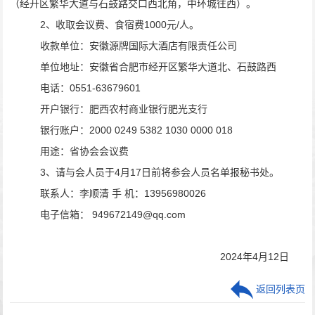
（经开区繁华大道与石鼓路交口西北角，中环城往西）。
2
、
收取会议费、
食宿费
1000
元
/
人
。
收款单位：安徽源牌国际大酒店有限责任公司
单位地址：安徽省合肥市经开区繁华大道北、石鼓路西
电话：
0551-63679601
开户银行：肥西农村商业银行肥光支行
银行账户：
2000 0249 5382 1030 0000 018
用途：省协会会议费
3
、请
与会人员于
4
月
1
7
日前将参会人员名单报秘书处。
联系人：李顺清
手
机：
13956980026
电子信箱：
949672149@qq.com
2024
年
4
月
12
日
返回列表页