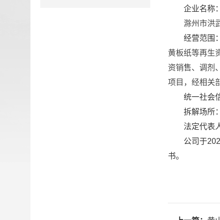
企业名称
滁州市洪武
经营范围
黄板纸等再生
资销售、调剂
项目，经相关部
统一社会
拆解场所
法定代表
公司于
20
书。