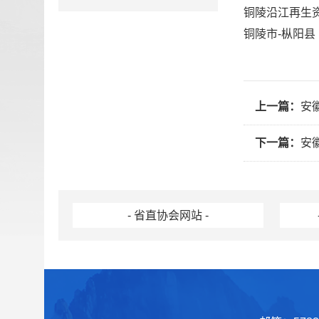
铜陵沿江再生
铜陵市-枞阳县
上一篇：
安
下一篇：
安
- 省直协会网站 -